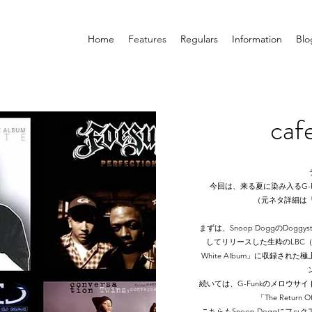
Home
Features
Regulars
Information
Blo
caf
今回は、来る夏に染み入るG-
（元ネタ詳細は
​まずは、Snoop DoggのDogg
してリリースした生粋のLBC（Long B
White Album」に収録さ
続いては、G-Funkのメロウサイド=Wa
「The Return
こちらもSnoop Doggにフックアッ