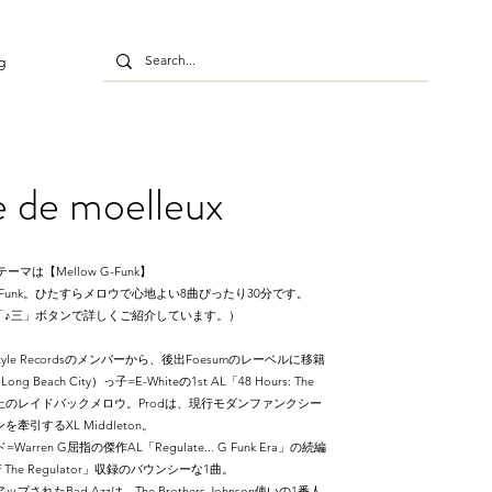
g
e de moelleux
テーマは【Mellow G-Funk】
Funk。ひたすらメロウで心地よい8曲ぴったり30分です。
「♪三」ボタンで詳しくご紹介しています。）
ystyle Recordsのメンバーから、後出Foesumのレーベルに移籍
each City）っ子=E-Whiteの1st AL「48 Hours: The
れた極上のレイドバックメロウ。Prodは、現行モダンファンクシー
ンを牽引するXL Middleton。
rren G屈指の傑作AL「Regulate... G Funk Era」の続編
 Of The Regulator」収録のバウンシーな1曲。
プされたBad Azzは、The Brothers Johnson使いの1番人