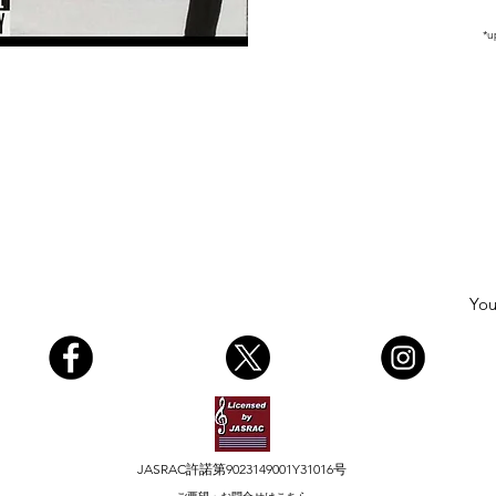
*u
You
JASRAC許諾第9023149001Y31016号