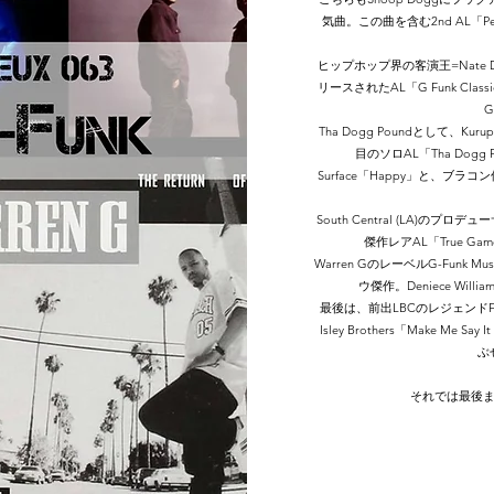
気曲。この曲を含む2nd AL「Perso
ヒップホップ界の客演王=Nate 
リースされたAL「G Funk Classi
Tha Dogg Poundとして、Kuru
目のソロAL「Tha Dogg
Surface「Happy」と、ブラコン傑
South Central (LA)のプ
傑作レアAL「True G
Warren GのレーベルG-Funk 
ウ傑作。Deniece Will
最後は、前出LBCのレジェンドFoe
Isley Brothers「Make Me Say
ぶ
​それでは最後