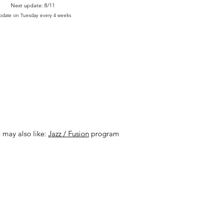
Next upd
ate: 8/11
pdate on Tuesday every 4 weeks
 may also like:
Jazz / Fusion
program