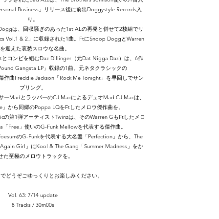
nal Business」リリース後に前出Doggystyle Records入
り。
Doggは、回収騒ぎのあった1st ALの再発と併せて2枚組でリ
cs Vol.1 & 2」に収録された1曲。FtにSnoop DoggとWarren
Gを迎えた哀愁スロウな名曲。
ptとコンビを組むDaz Dillinger（元Dat Nigga Daz）は、6作
 Pound Gangsta LP」収録の1曲。元ネタクラシックの
作曲Freddie Jackson「Rock Me Tonight」を早回しでサン
プリング。
ロデューサーMadとラッパーのCJ MacによるデュオMad CJ Macは、
ame」から同郷のPoppa LQをFtしたメロウ傑作曲を。
Musicの第1弾アーティストTwinzは、そのWarren GもFtしたメロ
iams「Free」使いのG-Funk Mellowを代表する傑作曲。
sumのG-Funkを代表する大名盤「Perfection」から、The
 It Again Girl」にKool & The Gang「Summer Madness」をか
せた至極のメロウトラックを。
までどうぞごゆっくりとお楽しみください。
Vol. 63: 7/14 update
8 Tracks / 30m00
s