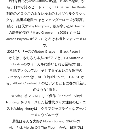
上げを飾ったJose Jamesの名盤「Blackmagic」か
ら。日本が誇るビートメーカーDJ Mitsu The Beats
制作のメロウこの上ない極上のネオソウルクラシッ
クを。黒田卓也氏のTpとフェンダーローズが最高。
続くTpは天才Roy Hargrove。彼が率いたRh Factor
の歴史的傑作「Hard Groove」（2003）からは、
James Poyserのピアノにとろける極上ジャジーメロ
ウ。
2022年リリースのRober Glasper「Black Radio III」
からは、もちろん本人のピアノと、PJ Morton &
India Arieのヴォーカルに酔いしれる至福の1曲。
洒脱でソウルフル、そしてタイムレスな歌声の
Gregory Porterは、AL「Liquid Spirit」（2013）か
ら、Albert Crawford Jr.のピアノとともに春の日差し
のような1曲を。
2019年に初フルALにして傑作「Beautiful Vinyl
Hunter」をリリースした新世代ジャズ注目のピアニ
ストAshley Henryは、クラブジャズライクなアッパ
ーメロウグルーヴ。
最後はみんな大好きNorah Jones。2020年の
AL「Pick Me Up Off The Floor」から、日本では