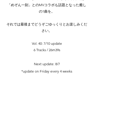
「めぞん一刻」とのMVコラボも話題となった癒し
の1曲を。
​それでは最後までどうぞごゆっくりとお楽しみくだ
さい。
Vol. 40: 7/10 update
6 Tracks / 26m39s
Nex
t up
d
ate: 8
/7
*
update on Frid
ay
ever
y 4 weeks